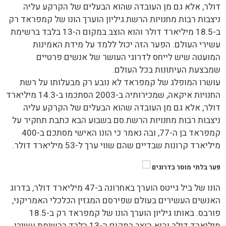
דולר, אלא גם מן העובדה שהוא הבעלים של הקרקע עליה
ניצבות רבות מחנויות הרשת.גיליון הוערך הונו של קמפראד רק
ב-18.5 מיליארד דולר והוא הוצב במקום ה-13 בלבד ברשימת
עשירי העולם. הפער הזה יכול ללמד על מידת האמינות
המועטה שיש לייחס לדרוגי העושר של אנשים פרטיים
שמבצעת העיתונות בכל העולם.
עושרו המופלג של קמפראד לא נובע רק מבעלותו על רשת
החנויות איקאה, שמכירותיה ב-2003 הסתכמו ב-14.3 מיליארד
דולר, אלא גם מן העובדה שהוא הבעלים של הקרקע עליה
ניצבות רבות מחנויות הרשת.סם בשבוע הבא כתבת תחקיר על
קמפראד בן ה-77, ובה נאמר כי הונו האישי מסתכם ב-400
מיליארד קרונות שבדיים שהם שווי ערך ל-53 מיליארד דולר.
פער בלתי מוסר בדרוגים
הונו של ביל גייטס הוערך באחרונה ב-47 מיליארד דולר, בדרוג
האנשים העשירים בעולם שפירסם המגזין הכלכלי האמריקני,
פורבס. באותו גיליון הוערך הונו של קמפראד רק ב-18.5
מיליארד דולר והוא הוצב במקום ה-13 בלבד ברשימת עשירי