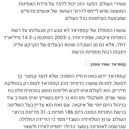
עשירי העולם. הפער הזה יכול ללמד על מידת האמינות
המועטה שיש לייחס לדרוגי העושר של אנשים פרטיים
שמבצעת העיתונות בכל העולם.
עושרו המופלג של קמפראד לא נובע רק מבעלותו על רשת
החנויות איקאה, שמכירותיה ב-2003 הסתכמו ב-14.3 מיליארד
דולר, אלא גם מן העובדה שהוא הבעלים של הקרקע עליה
ניצבות רבות מחנויות הרשת.
קמפראד: עשיר וחסכן
קמפראד ידוע באורח חייו החסכני, שלא לומר קמצני. כך
למשל, למרות עושרו הדמיוני נוהג קמפראד לטוס רק במחלקת
תיירים, הוא לעולם אינו לובש חליפות ונוסע במכונית וולוו בת
עשר שנים. משיקולי מס הוא גר כיום בשווייץ ואינו מעורב עוד
בניהול היום יומי של איקאה. עם זאת הוא עדיין בעל השליטה
ברשת החנויות המונה כיום 186 חנויות ב-31 מדינות ברחבי
העולם. ערוץ הטלוויזיה השבדי מסר כי הירידה התלולה
שנרשמה לאחרונה בשער הדולר יחסית לאירו ולשאר