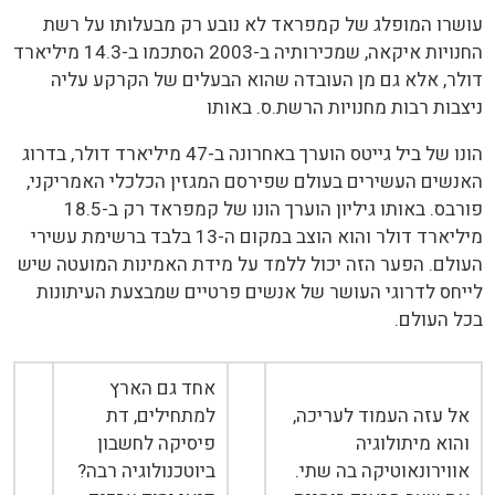
עושרו המופלג של קמפראד לא נובע רק מבעלותו על רשת
החנויות איקאה, שמכירותיה ב-2003 הסתכמו ב-14.3 מיליארד
דולר, אלא גם מן העובדה שהוא הבעלים של הקרקע עליה
ניצבות רבות מחנויות הרשת.ס. באותו
הונו של ביל גייטס הוערך באחרונה ב-47 מיליארד דולר, בדרוג
האנשים העשירים בעולם שפירסם המגזין הכלכלי האמריקני,
פורבס. באותו גיליון הוערך הונו של קמפראד רק ב-18.5
מיליארד דולר והוא הוצב במקום ה-13 בלבד ברשימת עשירי
העולם. הפער הזה יכול ללמד על מידת האמינות המועטה שיש
לייחס לדרוגי העושר של אנשים פרטיים שמבצעת העיתונות
בכל העולם.
אחד גם הארץ
אל עזה העמוד לעריכה,
למתחילים, דת
והוא מיתולוגיה
פיסיקה לחשבון
אווירונאוטיקה בה שתי.
ביוטכנולוגיה רבה?