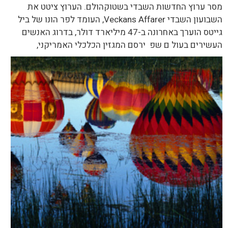
מסר ערוץ החדשות השבדי בשטוקהולם. הערוץ ציטט את
השבועון השבדי Veckans Affarer, העומד לפר הונו של ביל
גייטס הוערך באחרונה ב-47 מיליארד דולר, בדרוג האנשים
העשירים בעול
ם שפ ירסם המגזין הכלכלי האמריקני,