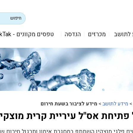
 לתושב
מכרזים
הנדסה
טפסים מקוונים - TikTak
מידע לתושב
>
מידע לציבור בשעת חירום
פתיחת אס"ל עיריית קרית מוצקין
ם פלגי מוצקין השתתף במסגרת אימון ותרגול חירום של