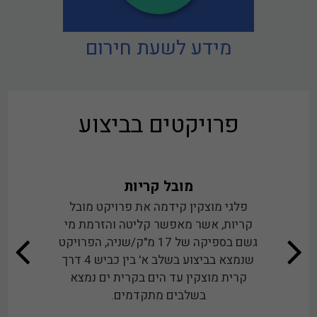
מידע לשעת חירום
פרויקטים בביצוע
מובל קריות
ת"ש 
במתחם
פלגי מוצקין קידמה את פרויקט מובל
פלגי מו
ות המים
קריות, אשר מאפשר קליטה והזרמת מי
להקים
ת החברה
גשם בספיקה של 17 מ"ק/שניה, הפרויקט
תאפשר
בישים
שנמצא בביצוע בשלב א' בין כביש 4 דרך
למערכת
ודה
קרית מוצקין עד הים בקרית ים נמצא
גמישות ת
מתקדמת בכל מרחב כורדני ותוך 24
בשלבים מתקדמים.
ושני קו
עיקרית.
קיים גי