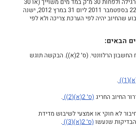
לגבי חיובים חריגים ביותר, שהם לפחות 200% או יותר מהצריכה הרגילה ולפחות 30 מ"ק במד מים משוייך (או 30
מ"ק כפול מספר הצרכנים, במד מים ראשי) שנוצרו בתקופה שבין 22 בספטמבר 2011 ליום 31 במרץ 2012, ישנה
ע שהחיוב יהיה לפי הערכת צריכה ולא לפי
ים הבאים:
א. הצרכן הגיש בקשה להקלה בחיוב תוך 35 ימים מיום משלוח החשבון הרלוונטי. (ס' 2(א)). הבקשה תוגש
.
ור החיוב החריג
(ס' 2(א)(2))
.
יבור לא חוקי או אמצעי לשיבוש מדידת
 הבדיקות שנעשו
(ס' 2(א)(3))
.