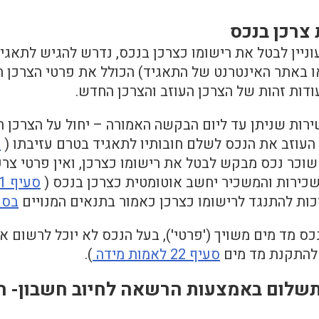
צרכן בנכס
ניין לבטל את רישומו כצרכן בנכס, נדרש להגיש לתאגי
ו באתר האינטרנט של התאגיד) הכולל את פרטי הצרכן 
ודות זהות של הצרכן העוזב והצרכן החדש.
ירות שניתן עד ליום הבקשה האמורה – יחול על הצרכן ה
העוזב את הנכס לשלם חובותיו לתאגיד בטרם עזיבתו (
ס
כר נכס מבקש לבטל את רישומו כצרכן, ואין פרטי צרכ
כירות והמשכיר יחשב אוטומטית כצרכן בנכס (
סעיף 21(ב) לאמות מידה
ות להתנגד לרישומו כצרכן כאמור בתנאים המנויים
בסעיפים 4
כס מד מים משויך ('פרטי'), בעל הנכס לא יוכל לרשום
להתקנת מד מים
סעיף 22 לאמות מידה
).
תשלום באמצעות הרשאה לחיוב חשבון- ה