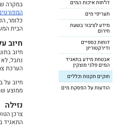
דו"חות איכות המים
במקרה שמד
המפורטים בסעיף 2(1
תעריפי מים
כלומר, הפ
מידע לציבור בשעת
הבית המשו
חירום
חיוב ע
דוחות כספיים
ודירקטוריון
חיוב בתשל
אבטחת מידע בתאגיד
נחבל, לא 
המים פלגי מוצקין
הערכת צר
חוקים תקנות וכללים
חיוב על ב
הודעות על הפסקת מים
ממוצע שתי
נזילה
צרכן הטוע
התאגיד ב