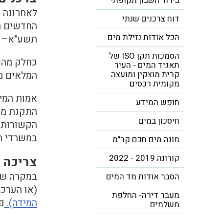
בירור חשבון תקופתי
לאחרונה נ
דוח צרכנים שנתי
החדשים ה
הכל אודות נזילת מים
תשע"א–2011 וכן
הסמכות תקן ISO של
כחלק מהשי
תאגיד המים - העיר
קרית מוצקין ומועצה
המלאים מ
מקומית רכסים
אמות המיד
חופש המידע
התקנת מד 
חיסכון במים
הקשורות ב
במשרדי ה
מונה מים חכם קר"מ
קורונה 2019 - 2022
צריכה 
במקרה שנו
הסבר אודות מד המים
(או הערכת
מעבר דירה- החלפת
המידה).
פע
משלמים