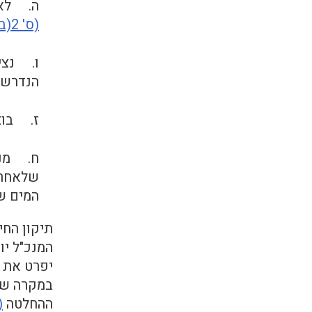
ה. לא 
(ס' 2(ב)).
ו. נציג
הנדרשת ב
ז. בוצע
ח. מנכ
שלאחר 
המים ש
תיקון החי
יפרט את ה
ההחלטה
(ס