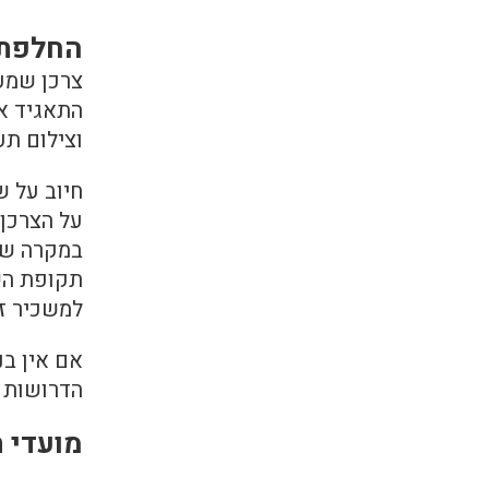
החלפת 
צרכן שמעו
התאגיד א
וצילום תע
חיוב על ש
על הצרכן 
במקרה ששו
תקופת הש
למשכיר זכ
אם אין בנ
הדרושות 
מועדי 