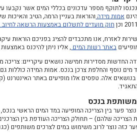
כנסו לתוקף מספר עדכונים בכללי המים אשר נקבעו על 
ינם
אמות מידה
והוראות בעניין הרמה, הטיב והאיכות ש
חוק מועדים לתשלום באמצעות הרשאה לחיוב 
רות לאזרח, אנו מתכבדים להציג בפניכם הוראות עיקר
ופיעים
באתר רשות המים
, אליו ניתן להיכנס באמצעות
ה החדשות מסדירות חמישה נושאים עיקריים: צריכה משו
מים נוסף והחלפת צרכן בנכס. אמות המידה כוללות גם 
נושאים אלה. טפסים אלו מופיעים באתר האינטרנט (קט
תאגיד.
משותפת בנכס
צר פער בין הצריכה המופיעה במד המים הראשי בנכס, ל
 הצריכה שלהם) – תחולק הצריכה העודפת בין הצרכנים
ר כזה נוצר לרוב משימוש במים לצרכים משותפים (כגון ג