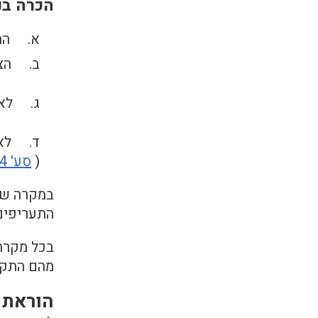
הכרה בנ
א. החריגה היא
ב. הצר
ג. לא עברו 6 חודשים מתום תקופת 
ד. לא 
(
סע' 14 ו – 16 לחוק
במקרה שהו
התעריפים
בכל מקרה,
מהם התקיי
הוראת 