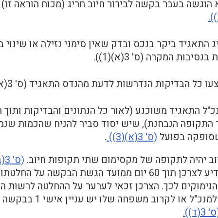
הוגשה בעבר בקשה לבירור חיוב חריג (מכוח הוראה זו)
 התאגיד ביקר בנכס ובדק שאין סימני נזילה או שינוי ב
נסיבות המקרה (ס' 3(א)(1)).
ו כל הבדיקות הנדרשות לדעת מהנדס התאגיד (ס' 3(א)(2)).
"ל התאגיד משוכנע (לאור כל הנתונים והבדיקות ותוך
התקופה הנבחנת), שיש יסוד סביר להניח שהכמות שנמ
סופקה בפועל
(ס' 3(א)(3))
.
וב יהיה לתקופה של מקסימום שתי תקופות חיוב.
(ס' 3(ב)).
המנכ"ל יודיע לצרכן תוך 60 יום ממועד הגשת הב
נימוקים לכך. הצרכן זכאי לערער על ההחלטה לרשות המ
במקרה שלמנכ"ל או
' 3(ד)).