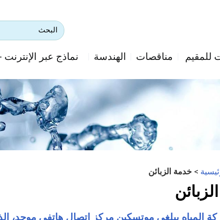
 للمقيم
مناقصات
الهندسة
نماذج عبر الإنترنت - ikTak
ئيسية
>
خدمة الزبائن
لزبائن
ة المياه بيلغي موتسكين مركز اتصال هاتفي موحد، ا