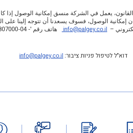
لقانون، يعمل في الشركة منسق إمكانية الوصول إذا 
إمكانية الوصول، فسوف يسعدنا أن تتوجه إلينا على النح
إلكتروني –
info@palgey.co.il
דוא"ל לטיפול פניות ציבור:
info@palgey.co.il