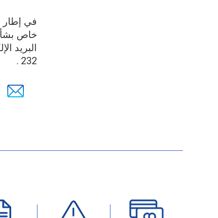
في إطار ا
خاص بشأن 
البريد ال
232 .