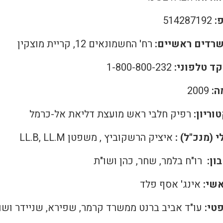
:
514287192
רדים ראשיים:
רח' החשמונאים 12, קריית מוצקין
קד טלפוני:
1-800-800-232
ה:
2009
וריון:
רפיק חלבי ראש מועצת דליאת אל-כרמל
 (מנכ"ל) :
איציק הרשקוביץ , משפטן LL.B, LL.M
ון:
רו"ח בלמר, שחר, כהן ושו"ת
שי:
אינג' אסף פלד
טי:
עו"ד אביב ברנט ממשרד קרמר, שפירא, שניידר ושו