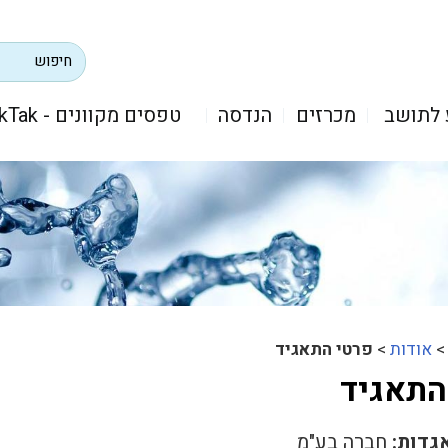
 לתושב
מכרזים
הנדסה
טפסים מקוונים - TikTak
אודות
>
פרטי התאגיד
התאגיד
גדות:
חברה בע"מ