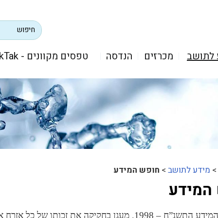
 לתושב
מכרזים
הנדסה
טפסים מקוונים - TikTak
מידע לתושב
>
חופש המידע
המידע
חוק חופש המידע התשנ”ח – 1998, מעגן בחקיקה את זכו