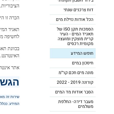
בירור חשבון תקופתי
הציבוריות.
דוח צרכנים שנתי
הכרה זו ה
הכל אודות נזילת מים
הסמכות תקן ISO של
תאגיד המים
תאגיד המים - העיר
לחשיפה מרב
קרית מוצקין ומועצה
מקומית רכסים
בכוונת תאג
חופש המידע
האינטרנט.
חיסכון במים
אתר אינטרנ
מונה מים חכם קר"מ
הגשת
קורונה 2019 - 2022
הסבר אודות מד המים
שירות זה מא
מעבר דירה- החלפת
המידע. ככלל ה
משלמים