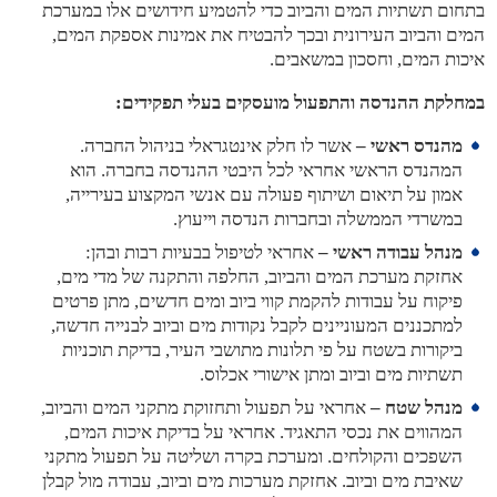
בתחום תשתיות המים והביוב כדי להטמיע חידושים אלו במערכת
המים והביוב העירונית ובכך להבטיח את אמינות אספקת המים,
איכות המים, וחסכון במשאבים.
במחלקת ההנדסה והתפעול מועסקים בעלי תפקידים:
מהנדס ראשי –
אשר לו חלק אינטגראלי בניהול החברה.
המהנדס הראשי אחראי לכל היבטי ההנדסה בחברה. הוא
אמון על תיאום ושיתוף פעולה עם אנשי המקצוע בעירייה,
במשרדי הממשלה ובחברות הנדסה וייעוץ.
מנהל עבודה ראשי –
אחראי לטיפול בבעיות רבות ובהן:
אחזקת מערכת המים והביוב, החלפה והתקנה של מדי מים,
פיקוח על עבודות להקמת קווי ביוב ומים חדשים, מתן פרטים
למתכננים המעוניינים לקבל נקודות מים וביוב לבנייה חדשה,
ביקורות בשטח על פי תלונות מתושבי העיר, בדיקת תוכניות
תשתיות מים וביוב ומתן אישורי אכלוס.
מנהל שטח –
אחראי על תפעול ותחזוקת מתקני המים והביוב,
המהווים את נכסי התאגיד. אחראי על בדיקת איכות המים,
השפכים והקולחים. ומערכת בקרה ושליטה על תפעול מתקני
שאיבת מים וביוב. אחזקת מערכות מים וביוב, עבודה מול קבלן